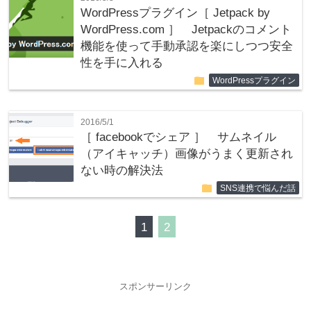
WordPressプラグイン［ Jetpack by
WordPress.com ］ Jetpackのコメント
機能を使って手動承認を楽にしつつ安全
性を手に入れる
folder
WordPressプラグイン
2016/5/1
［ facebookでシェア ］ サムネイル
（アイキャッチ）画像がうまく更新され
ない時の解決法
folder
SNS連携で悩んだ話
1
2
スポンサーリンク