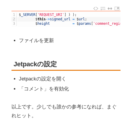
1
$
_SERVER
[
'REQUEST_URI'
]
)
)
;
2
$
this
->
signed_url
=
$
url
;
3
$
height
=
$
params
[
'comment_registrat
ファイルを更新
Jetpackの設定
Jetpackの設定を開く
「コメント」を有効化
以上です。少しでも誰かの参考になれば、まぐ
れヒット。