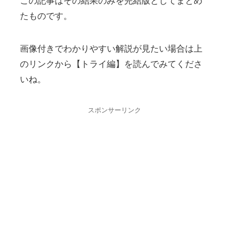
この記事はその結果のみを完結版としてまとめ
らっています。WordPressテーマ「マテリアル」のいいところ おしゃ
れ 多機能 カスタマイズ性がいい AdSenseクリック率も高い ...
たものです。
画像付きでわかりやすい解説が見たい場合は上
のリンクから【トライ編】を読んでみてくださ
いね。
スポンサーリンク