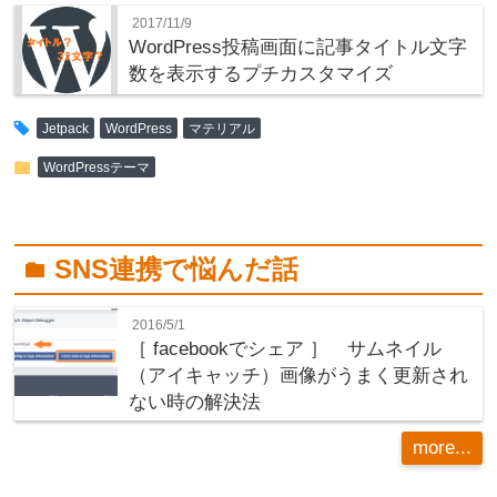
2017/11/9
WordPress投稿画面に記事タイトル文字
数を表示するプチカスタマイズ
tag
Jetpack
WordPress
マテリアル
folder
WordPressテーマ
SNS連携で悩んだ話
folder
2016/5/1
［ facebookでシェア ］ サムネイル
（アイキャッチ）画像がうまく更新され
ない時の解決法
more...