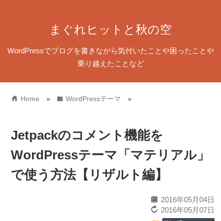
まぐれヒットと秋の空
WordPressでブログを書きながら気付いたことや困ったことや
乗り越えたことなど
home
folder
Home
»
WordPressテーマ
»
Jetpackのコメント機能を
WordPressテーマ「マテリアル」
で使う方法【リザルト編】
calendar
2016年05月04日
reload
2016年05月07日