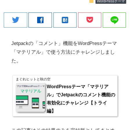
folder
WordPressテーマ
line
twitter
facebook
hatenabookmark
Jetpackの「コメント」機能をWordPressテーマ
「マテリアル」で使う方法にチャレンジしまし
た。
まぐれヒットと秋の空
WordPressテーマ「マテリア
ル」でJetpackのコメント機能の
有効化にチャレンジ【トライ
編】
http://magure-hits.net/wp/?p=39
このブログはWordPressテーマ「simplicity」を使わせてもらっていま
すが、別のブログではWordPressテーマ「マテリアル」を使わせても