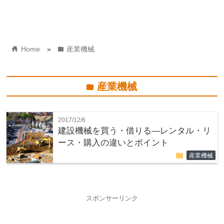
home
folder
Home
»
産業機械
産業機械
folder
2017/12/6
建設機械を買う・借りる―レンタル・リ
ース・購入の違いとポイント
folder
産業機械
スポンサーリンク